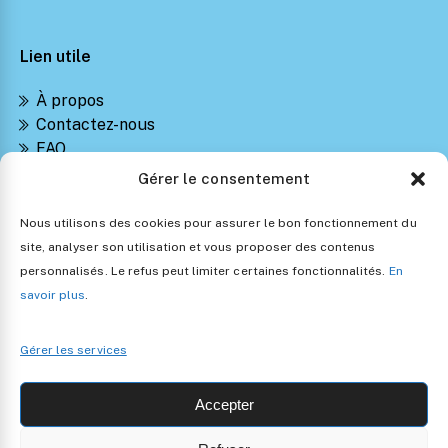
Lien utile
À propos
Contactez-nous
FAQ
Suivre ma commande
Gérer le consentement
Notre Blog Montessori
Retours et Remboursements
Nous utilisons des cookies pour assurer le bon fonctionnement du
Politique de confidentialité
site, analyser son utilisation et vous proposer des contenus
Conditions générales de vente
personnalisés. Le refus peut limiter certaines fonctionnalités.
En
Politique d’utilisation des cookies
savoir plus
.
Gérer les services
Accepter