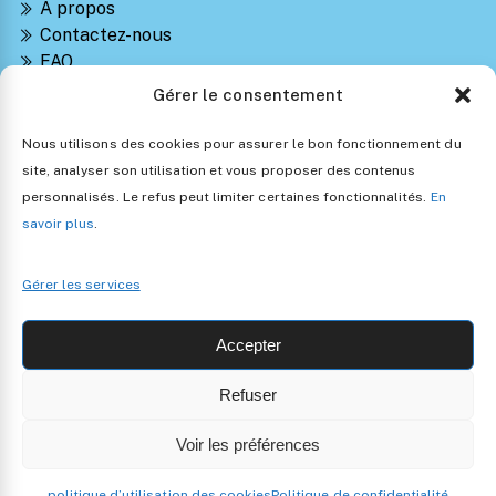
À propos
Contactez-nous
FAQ
Suivre ma commande
Gérer le consentement
Notre Blog Montessori
Retours et Remboursements
Nous utilisons des cookies pour assurer le bon fonctionnement du
Politique de confidentialité
site, analyser son utilisation et vous proposer des contenus
Conditions générales de vente
personnalisés. Le refus peut limiter certaines fonctionnalités.
En
Politique d’utilisation des cookies
savoir plus
.
Gérer les services
Accepter
Refuser
Copyright 2024 • Les Jouets Montessori •
Mentions légales
Voir les préférences
politique d’utilisation des cookies
Politique de confidentialité