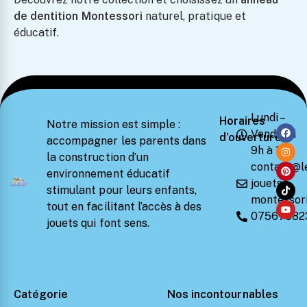
de dentition Montessori
naturel, pratique et
éducatif.
Lundi –
Horaires
Notre mission est simple :
Vendredi
d’ouverture
accompagner les parents dans
9h à 18h
la construction d’un
contact@l
environnement éducatif
jouets-
stimulant pour leurs enfants,
montessori
tout en facilitant l’accès à des
07567582
jouets qui font sens.
Catégorie
Nos incontournables