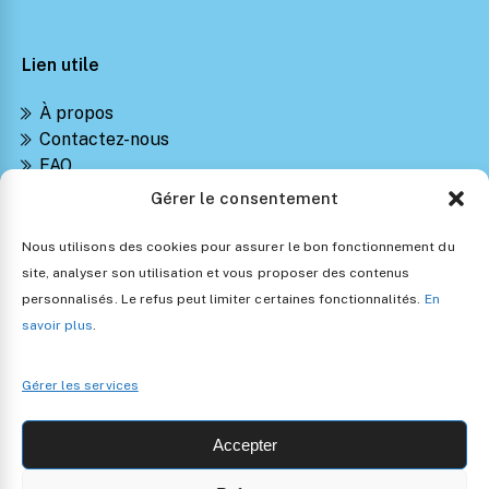
Lien utile
À propos
Contactez-nous
FAQ
Suivre ma commande
Gérer le consentement
Notre Blog Montessori
Retours et Remboursements
Nous utilisons des cookies pour assurer le bon fonctionnement du
Politique de confidentialité
site, analyser son utilisation et vous proposer des contenus
Conditions générales de vente
personnalisés. Le refus peut limiter certaines fonctionnalités.
En
Politique d’utilisation des cookies
savoir plus
.
Gérer les services
Accepter