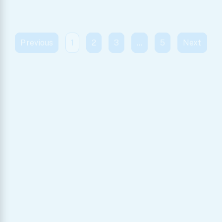
Ballons Sensoriels en Silicone set
Bâtonnets de calcul en bois –
de 6
Méthode Montessori
22.99
21.99
Blocs Cylindriques Montessori
Boîte Montessori 4 en 1 – Jouet