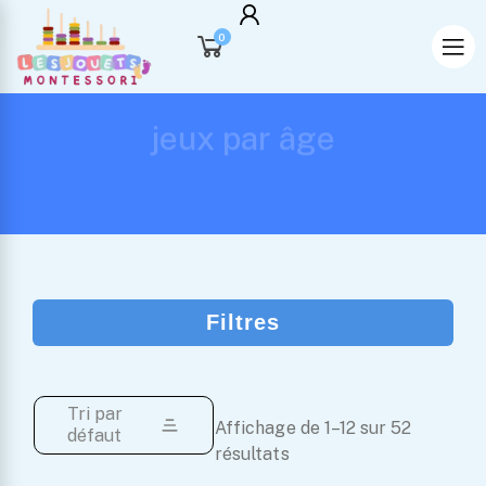
0
jeux par âge
Filtres
Tri par
Affichage de 1–12 sur 52
défaut
résultats