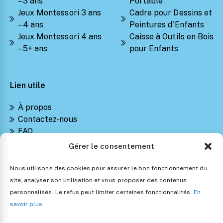
– 3 ans
Portable
Jeux Montessori 3 ans
Cadre pour Dessins et
– 4 ans
Peintures d'Enfants
Jeux Montessori 4 ans
Caisse à Outils en Bois
– 5+ ans
pour Enfants
Lien utile
À propos
Contactez-nous
FAQ
Suivre ma commande
Gérer le consentement
Notre Blog Montessori
Retours et Remboursements
Nous utilisons des cookies pour assurer le bon fonctionnement du
Politique de confidentialité
site, analyser son utilisation et vous proposer des contenus
Conditions générales de vente
personnalisés. Le refus peut limiter certaines fonctionnalités.
En
Politique d’utilisation des cookies
savoir plus
.