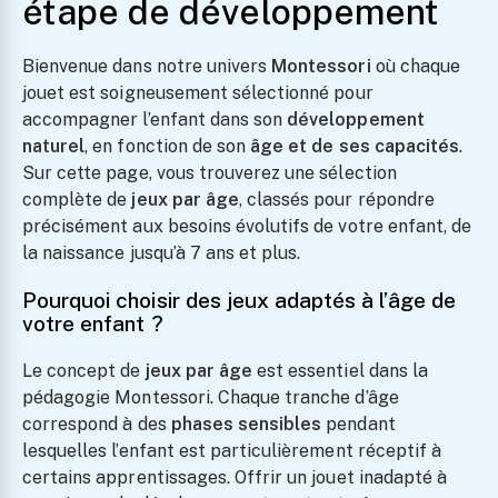
étape de développement
Bienvenue dans notre univers
Montessori
où chaque
jouet est soigneusement sélectionné pour
accompagner l’enfant dans son
développement
naturel
, en fonction de son
âge et de ses capacités
.
Couteau Montessori
Sur cette page, vous trouverez une sélection
Pour Enfants :
complète de
jeux par âge
, classés pour répondre
Sécurité Et
précisément aux besoins évolutifs de votre enfant, de
Apprentissage
la naissance jusqu’à 7 ans et plus.
Culinaire
27.99
Pourquoi choisir des jeux adaptés à l’âge de
votre enfant ?
Cadre Pour Dessins
Le concept de
jeux par âge
est essentiel dans la
Et Peintures
pédagogie Montessori. Chaque tranche d’âge
D’Enfants – Jusqu’à
correspond à des
phases sensibles
pendant
150 Œuvres A4 À
lesquelles l’enfant est particulièrement réceptif à
Conserver
certains apprentissages. Offrir un jouet inadapté à
27.99