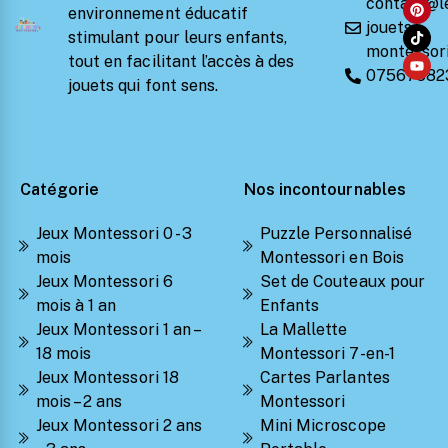
contact@l
environnement éducatif
jouets-
stimulant pour leurs enfants,
montessori
tout en facilitant l’accès à des
07567582
jouets qui font sens.
Catégorie
Nos incontournables
Jeux Montessori 0 - 3
Puzzle Personnalisé
mois
Montessori en Bois
Jeux Montessori 6
Set de Couteaux pour
mois à 1 an
Enfants
Jeux Montessori 1 an –
La Mallette
18 mois
Montessori 7-en-1
Jeux Montessori 18
Cartes Parlantes
mois – 2 ans
Montessori
Jeux Montessori 2 ans
Mini Microscope