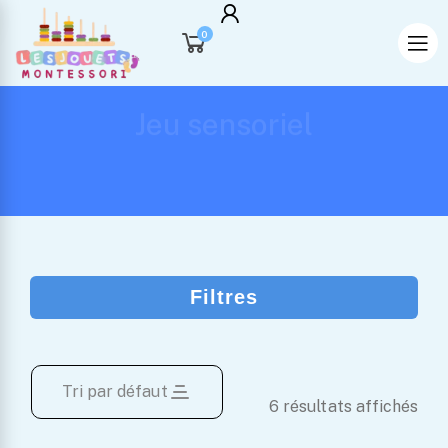
0
Jeu sensoriel
Ballons Sensoriels en Silicone set
Jeu de Pochoirs en Bois – L’outil
de 6
Idéal pour l’Initiation au Dessin
des Enfants
Filtres
22.99
17.99
Tri par défaut
6 résultats affichés