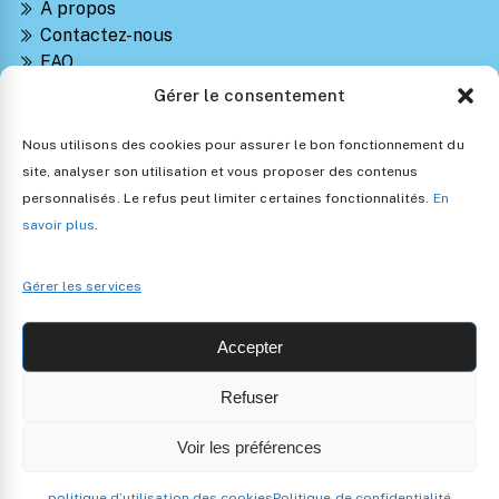
À propos
Contactez-nous
FAQ
Suivre ma commande
Gérer le consentement
Notre Blog Montessori
Retours et Remboursements
Nous utilisons des cookies pour assurer le bon fonctionnement du
Politique de confidentialité
site, analyser son utilisation et vous proposer des contenus
Conditions générales de vente
personnalisés. Le refus peut limiter certaines fonctionnalités.
En
Politique d’utilisation des cookies
savoir plus
.
Gérer les services
Accepter
Refuser
Copyright 2024 • Les Jouets Montessori •
Mentions légales
Voir les préférences
politique d’utilisation des cookies
Politique de confidentialité