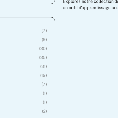
Explorez notre collection 
un outil d’apprentissage au
(7)
(9)
(30)
(35)
(31)
(19)
(7)
(1)
(1)
(2)