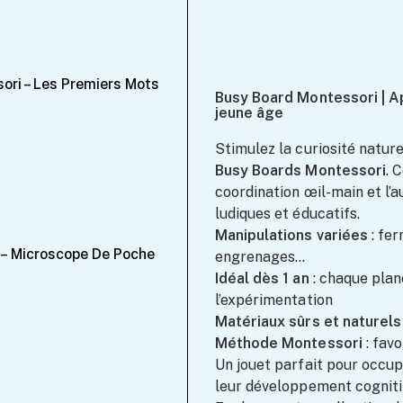
ori – Les Premiers Mots
Cadre Pour Des
Busy Board Montessori | A
150 Œuvres A
jeune âge
27.99
Stimulez la curiosité nature
Busy Boards Montessori
. 
coordination œil-main et l’a
ludiques et éducatifs.
Manipulations variées
: fer
 – Microscope De Poche
Set De Tabliers Et Toques Pour
engrenages…
19.99
Idéal dès 1 an
: chaque plan
l’expérimentation
Matériaux sûrs et naturels
Méthode Montessori
: favo
Un jouet parfait pour occup
leur développement cogniti