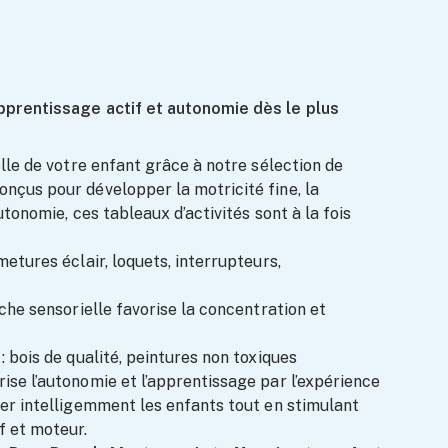
sins Et Peintures D’Enfants – Jusqu’à
pprentissage actif et autonomie dès le plus
4 À Conserver
lle de votre enfant grâce à notre sélection de
Conçus pour développer la motricité fine, la
utonomie, ces tableaux d’activités sont à la fois
metures éclair, loquets, interrupteurs,
 Petits Chefs
che sensorielle favorise la concentration et
: bois de qualité, peintures non toxiques
rise l’autonomie et l’apprentissage par l’expérience
er intelligemment les enfants tout en stimulant
f et moteur.