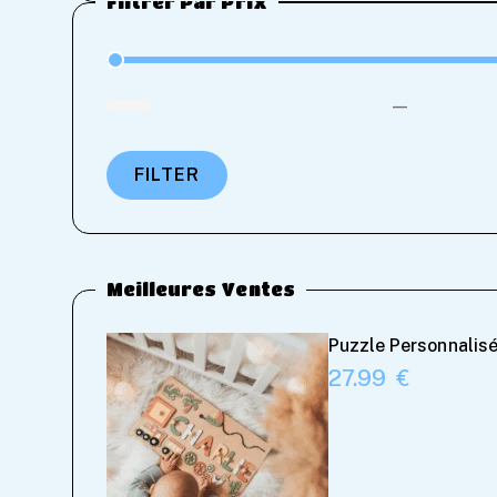
Filtrer Par Prix
—
FILTER
Meilleures Ventes
Puzzle Personnalisé
27.99