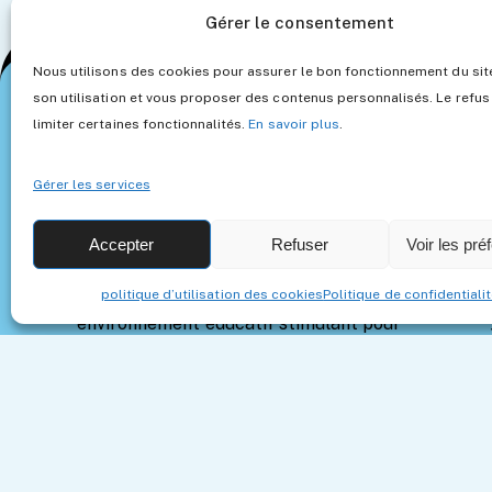
Gérer le consentement
Nous utilisons des cookies pour assurer le bon fonctionnement du site
son utilisation et vous proposer des contenus personnalisés. Le refus
limiter certaines fonctionnalités.
En savoir plus
.
Gérer les services
Accepter
Refuser
Voir les pré
Notre mission est simple : accompagner les
politique d’utilisation des cookies
Politique de confidentiali
parents dans la construction d’un
environnement éducatif stimulant pour
leurs enfants, tout en facilitant l’accès à
des jouets qui font sens.
Horaires d’ouverture
Lundi – Vendredi 9h à 18h