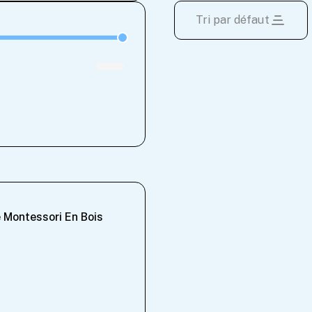
Tri par défaut
La Mallette
Montessori 7-en-1 |
Busy Board
 Montessori En Bois
Couteau Mont
Apprentissag
27.99
27.99