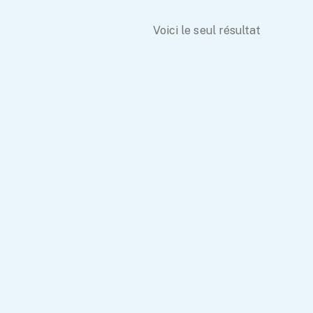
Voici le seul résultat
essori Pour Enfants : Sécurité Et
e Culinaire