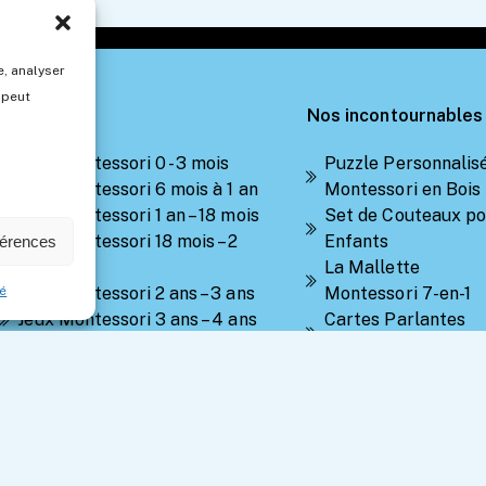
, analyser
 peut
Catégorie
Nos incontournables
Jeux Montessori 0 - 3 mois
Puzzle Personnalis
Jeux Montessori 6 mois à 1 an
Montessori en Bois
Jeux Montessori 1 an – 18 mois
Set de Couteaux po
Jeux Montessori 18 mois – 2
Enfants
férences
ans
La Mallette
té
Jeux Montessori 2 ans – 3 ans
Montessori 7-en-1
Jeux Montessori 3 ans – 4 ans
Cartes Parlantes
Jeux Montessori 4 ans – 5+ ans
Montessori
Mini Microscope
Portable
Cadre pour Dessins
Peintures d'Enfant
Caisse à Outils en B