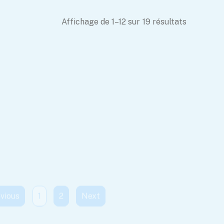
Affichage de 1–12 sur 19 résultats
Formes et Couleurs
ontessori 4
Coffret de 23
– Le Puzzle en Bois
ouet Éducatif
Puzzles pour
qui Fait Grandir
essori Pour Enfants : Sécurité Et
é 12m+
Enfants –
e Culinaire
Apprentissage et
Amusement
17.99
9
Garantis