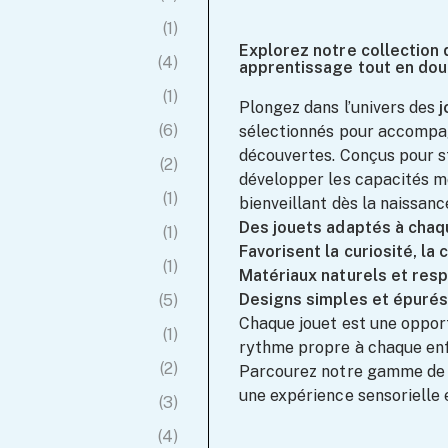
(1)
Explorez notre collection 
(4)
apprentissage tout en do
(1)
Plongez dans l’univers des
j
(6)
sélectionnés pour accompag
découvertes. Conçus pour st
(2)
développer les capacités mot
(1)
bienveillant dès la naissanc
Des jouets adaptés à cha
(1)
Favorisent la curiosité, la
(1)
Matériaux naturels et res
Designs simples et épurés
(5)
Chaque jouet est une opport
(1)
rythme propre à chaque enf
(2)
Parcourez notre gamme d
une expérience sensorielle 
(3)
(4)