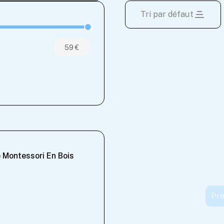
Tri par défaut
59 €
Blocs Cylindriques
Boîte M
Montessori
en 1 – J
 Montessori En Bois
Couteau Mont
Béb
Apprentissag
27.99
27.99
49.9