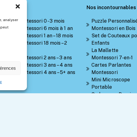
Catégorie
Nos incontournables
, analyser
Jeux Montessori 0 - 3 mois
Puzzle Personnalis
 peut
Jeux Montessori 6 mois à 1 an
Montessori en Bois
Jeux Montessori 1 an – 18 mois
Set de Couteaux po
Jeux Montessori 18 mois – 2
Enfants
ans
La Mallette
Jeux Montessori 2 ans – 3 ans
Montessori 7-en-1
Jeux Montessori 3 ans – 4 ans
Cartes Parlantes
férences
Jeux Montessori 4 ans – 5+ ans
Montessori
Mini Microscope
té
Portable
Cadre pour Dessins
Peintures d'Enfant
Caisse à Outils en B
pour Enfants