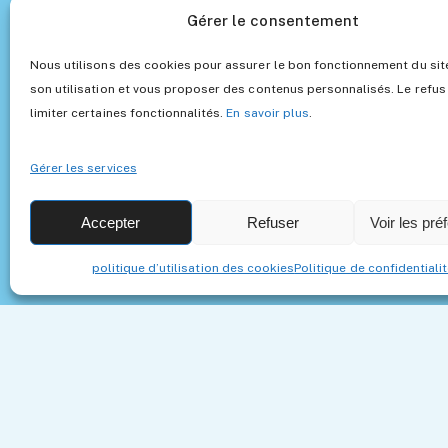
Gérer le consentement
Nous utilisons des cookies pour assurer le bon fonctionnement du site
son utilisation et vous proposer des contenus personnalisés. Le refus
limiter certaines fonctionnalités.
En savoir plus
.
Notre mission est simple : accompagner les
Gérer les services
parents dans la construction d’un
environnement éducatif stimulant pour
Accepter
Refuser
Voir les pré
leurs enfants, tout en facilitant l’accès à
des jouets qui font sens.
politique d’utilisation des cookies
Politique de confidentiali
Horaires d’ouverture
Lundi – Vendredi 9h à 18h
contact@les-jouets-montessori.fr
0756758232