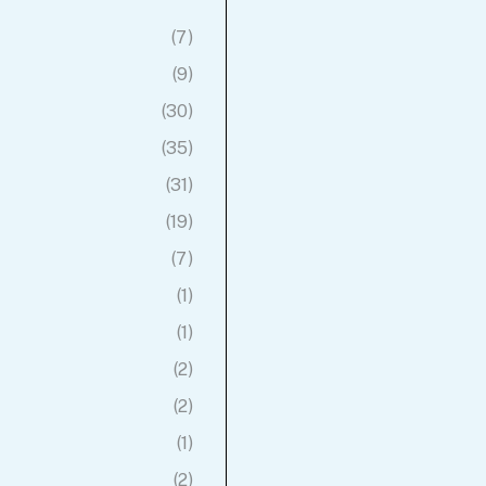
(7)
(9)
(30)
(35)
Jouet
Jouet Montessori
(31)
Enfant 
Balle Roulante –
(19)
Pelle e
Éveil Sensoriel et
An
Motricité
(7)
(1)
23.9
(1)
24.99
(2)
(2)
(1)
Pre
(2)