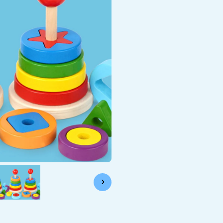
28.99
Stimulez la motricité fine e
enfant dès le plus jeune âg
d’empilage en bois coloré, 
Montessori.
AJOUT
PAIEMENTS SÉCU
›
Livraison Gratuite à 