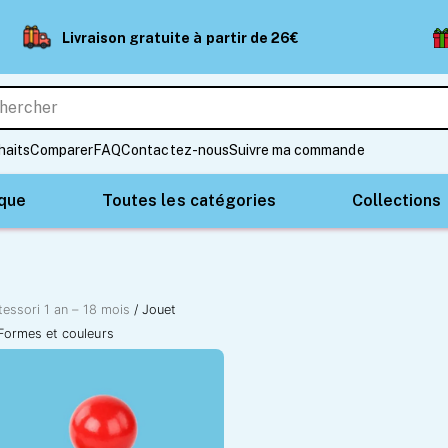
Livraison gratuite à partir de 26€
haits
Comparer
FAQ
Contactez-nous
Suivre ma commande
ique
Toutes les catégories
Collections
essori 1 an – 18 mois
/ Jouet
 Formes et couleurs
Jouet d’empilage en
Formes et couleurs