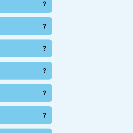
?
?
?
?
?
?