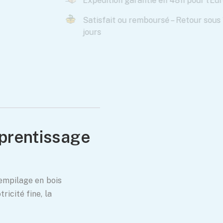
en 48h pour l’Europe
sé – Retour sous 14
pprentissage
’empilage en bois
ricité fine, la