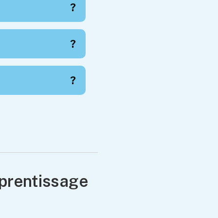
?
?
?
pprentissage