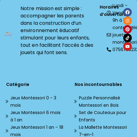
Lundi –
Horaires
Notre mission est simple :
Vendredi
d’ouverture
accompagner les parents
9h à 18h
dans la construction d’un
contact@l
environnement éducatif
jouets-
stimulant pour leurs enfants,
montessori.
tout en facilitant l’accès à des
075675823
jouets qui font sens.
Catégorie
Nos incontournables
Jeux Montessori 0 - 3
Puzzle Personnalisé
mois
Montessori en Bois
Jeux Montessori 6 mois
Set de Couteaux pour
à 1 an
Enfants
Jeux Montessori 1 an – 18
La Mallette Montessori
mois
7-en-1