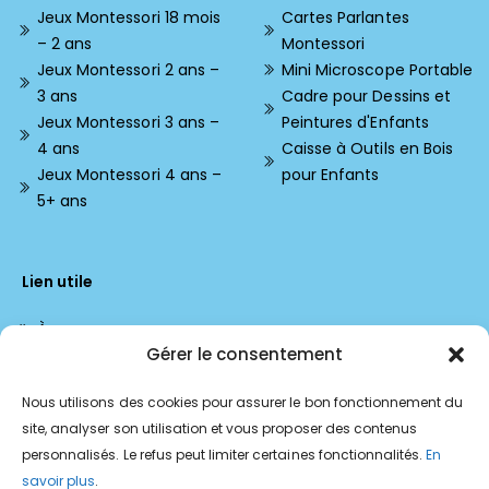
Jeux Montessori 18 mois
Cartes Parlantes
– 2 ans
Montessori
Jeux Montessori 2 ans –
Mini Microscope Portable
3 ans
Cadre pour Dessins et
Jeux Montessori 3 ans –
Peintures d'Enfants
4 ans
Caisse à Outils en Bois
Jeux Montessori 4 ans –
pour Enfants
5+ ans
Lien utile
À propos
Gérer le consentement
Contactez-nous
FAQ
Nous utilisons des cookies pour assurer le bon fonctionnement du
Suivre ma commande
site, analyser son utilisation et vous proposer des contenus
Notre Blog Montessori
personnalisés. Le refus peut limiter certaines fonctionnalités.
En
Retours et Remboursements
savoir plus
.
Politique de confidentialité