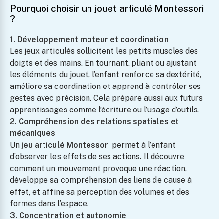
Pourquoi choisir un jouet articulé Montessori
?
1. Développement moteur et coordination
Les jeux articulés sollicitent les petits muscles des
doigts et des mains. En tournant, pliant ou ajustant
les éléments du jouet, l’enfant renforce sa dextérité,
améliore sa coordination et apprend à contrôler ses
gestes avec précision. Cela prépare aussi aux futurs
apprentissages comme l’écriture ou l’usage d’outils.
2. Compréhension des relations spatiales et
Couteau Montessori
mécaniques
Pour Enfants :
Un
jeu articulé Montessori
permet à l’enfant
Sécurité Et
d’observer les effets de ses actions. Il découvre
Apprentissage
comment un mouvement provoque une réaction,
Culinaire
développe sa compréhension des liens de cause à
27.99
effet, et affine sa perception des volumes et des
formes dans l’espace.
Cadre Pour Dessins
3. Concentration et autonomie