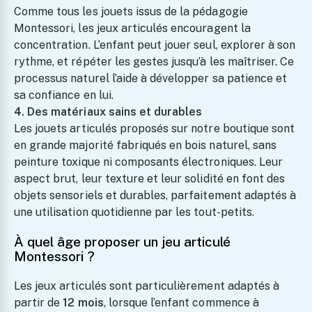
Et Peintures
Comme tous les jouets issus de la pédagogie
D’Enfants – Jusqu’à
Montessori, les jeux articulés encouragent la
150 Œuvres A4 À
concentration. L’enfant peut jouer seul, explorer à son
Conserver
rythme, et répéter les gestes jusqu’à les maîtriser. Ce
27.99
processus naturel l’aide à développer sa patience et
sa confiance en lui.
4. Des matériaux sains et durables
Set De Tabliers Et Toques
Les jouets articulés proposés sur notre boutique sont
Pour Petits Chefs
en grande majorité fabriqués en bois naturel, sans
19.99
peinture toxique ni composants électroniques. Leur
aspect brut, leur texture et leur solidité en font des
objets sensoriels et durables, parfaitement adaptés à
une utilisation quotidienne par les tout-petits.
À quel âge proposer un jeu articulé
Montessori ?
Les jeux articulés sont particulièrement adaptés à
partir de
12 mois
, lorsque l’enfant commence à