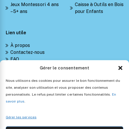
Jeux Montessori 4 ans
Caisse à Outils en Bois
– 5+ ans
pour Enfants
Lien utile
À propos
Contactez-nous
FAQ
Suivre ma commande
Gérer le consentement
Notre Blog Montessori
Retours et Remboursements
Nous utilisons des cookies pour assurer le bon fonctionnement du
Politique de confidentialité
site, analyser son utilisation et vous proposer des contenus
Conditions générales de vente
personnalisés. Le refus peut limiter certaines fonctionnalités.
En
Politique d’utilisation des cookies
savoir plus
.
Gérer les services