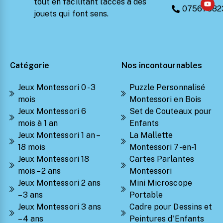
tout en facilitant l’accès à des
07567582
jouets qui font sens.
Catégorie
Nos incontournables
Jeux Montessori 0 - 3
Puzzle Personnalisé
mois
Montessori en Bois
Jeux Montessori 6
Set de Couteaux pour
mois à 1 an
Enfants
Jeux Montessori 1 an –
La Mallette
18 mois
Montessori 7-en-1
Jeux Montessori 18
Cartes Parlantes
mois – 2 ans
Montessori
Jeux Montessori 2 ans
Mini Microscope
– 3 ans
Portable
Jeux Montessori 3 ans
Cadre pour Dessins et
– 4 ans
Peintures d'Enfants