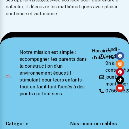
calculer, il découvre les mathématiques avec plaisir,
confiance et autonomie.
Lundi –
Horaires
Notre mission est simple :
Vendredi
d’ouverture
accompagner les parents dans
9h à 18h
la construction d’un
contact@l
environnement éducatif
jouets-
stimulant pour leurs enfants,
montessori
tout en facilitant l’accès à des
07567582
jouets qui font sens.
Catégorie
Nos incontournables