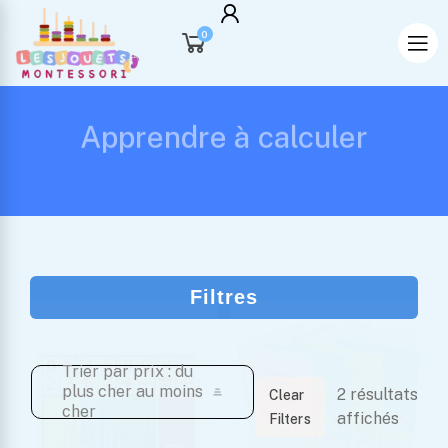
0
Apprendre à calculer
Filtres
Couteau Montessori
Trier par prix : du
plus cher au moins
Pour Enfants :
2 résultats
Clear
cher
Sécurité Et
affichés
Filters
Apprentissage