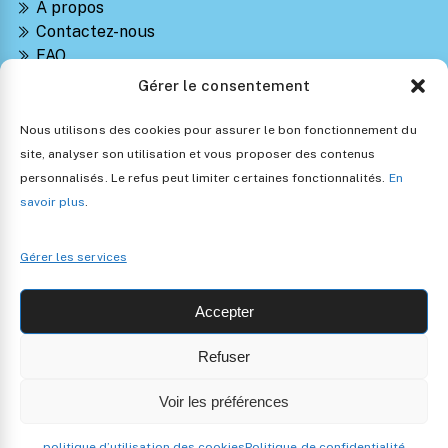
À propos
Contactez-nous
FAQ
Suivre ma commande
Gérer le consentement
Notre Blog Montessori
Retours et Remboursements
Nous utilisons des cookies pour assurer le bon fonctionnement du
Politique de confidentialité
site, analyser son utilisation et vous proposer des contenus
Conditions générales de vente
personnalisés. Le refus peut limiter certaines fonctionnalités.
En
Politique d’utilisation des cookies
savoir plus
.
Gérer les services
Accepter
Refuser
Copyright 2024 • Les Jouets Montessori •
Mentions légales
Voir les préférences
politique d’utilisation des cookies
Politique de confidentialité