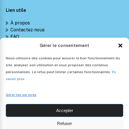
Lien utile
À propos
Contactez-nous
FAQ
Suivre ma commande
Gérer le consentement
Notre Blog Montessori
Retours et Remboursements
Nous utilisons des cookies pour assurer le bon fonctionnement du
Politique de confidentialité
site, analyser son utilisation et vous proposer des contenus
Conditions générales de vente
personnalisés. Le refus peut limiter certaines fonctionnalités.
En
Politique d’utilisation des cookies
savoir plus
.
Gérer les services
Accepter
Refuser
Copyright 2024 • Les Jouets Montessori •