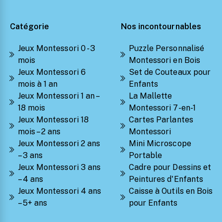
Catégorie
Nos incontournables
Jeux Montessori 0 - 3
Puzzle Personnalisé
mois
Montessori en Bois
Jeux Montessori 6
Set de Couteaux pour
mois à 1 an
Enfants
Jeux Montessori 1 an –
La Mallette
18 mois
Montessori 7-en-1
Jeux Montessori 18
Cartes Parlantes
mois – 2 ans
Montessori
Jeux Montessori 2 ans
Mini Microscope
– 3 ans
Portable
Jeux Montessori 3 ans
Cadre pour Dessins et
– 4 ans
Peintures d'Enfants
Jeux Montessori 4 ans
Caisse à Outils en Bois
– 5+ ans
pour Enfants