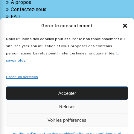
À propos
Contactez-nous
FAQ
Suivre ma commande
Gérer le consentement
Notre Blog Montessori
Retours et Remboursements
Nous utilisons des cookies pour assurer le bon fonctionnement du
Politique de confidentialité
site, analyser son utilisation et vous proposer des contenus
Conditions générales de vente
personnalisés. Le refus peut limiter certaines fonctionnalités.
En
Politique d’utilisation des cookies
savoir plus
.
Gérer les services
Accepter
Refuser
Copyright 2024 • Les Jouets Montessori •
Mentions légales
Voir les préférences
politique d’utilisation des cookies
Politique de confidentialité