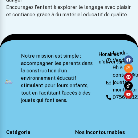
Encouragez l’enfant à explorer le langage avec plaisir
et confiance grâce à du matériel éducatif de qualité.
Lundi –
Horaires
Notre mission est simple :
Vendredi
d’ouverture
accompagner les parents dans
9h à 18h
la construction d’un
contact@l
environnement éducatif
jouets-
stimulant pour leurs enfants,
montessori
tout en facilitant l’accès à des
07567582
jouets qui font sens.
Catégorie
Nos incontournables