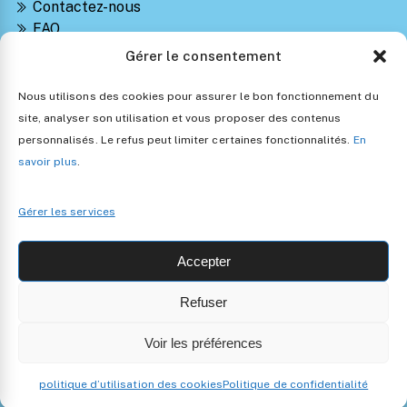
Contactez-nous
FAQ
Suivre ma commande
Gérer le consentement
Notre Blog Montessori
Retours et Remboursements
Nous utilisons des cookies pour assurer le bon fonctionnement du
Politique de confidentialité
site, analyser son utilisation et vous proposer des contenus
Conditions générales de vente
personnalisés. Le refus peut limiter certaines fonctionnalités.
En
Politique d’utilisation des cookies
savoir plus
.
Gérer les services
Accepter
Refuser
Copyright 2024 • Les Jouets Montessori •
Mentions légales
Voir les préférences
politique d’utilisation des cookies
Recherche
Politique de confidentialité
Plus
Accueil
Boutique
Téléphone